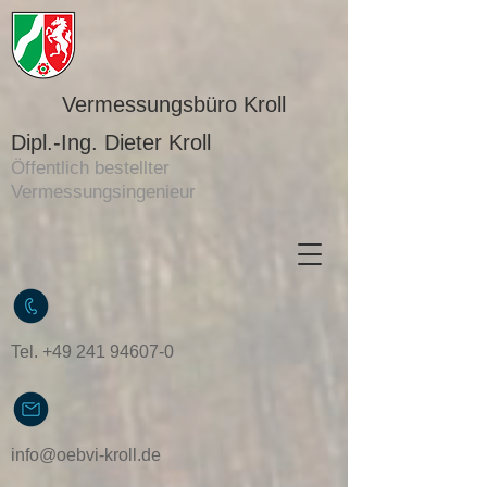
Vermessungsbüro Kroll
Dipl.-Ing. Dieter Kroll
Öffentlich bestellter
Vermessungsingenieur
Tel.
+49 241 94607-0
info@oebvi-kroll.de